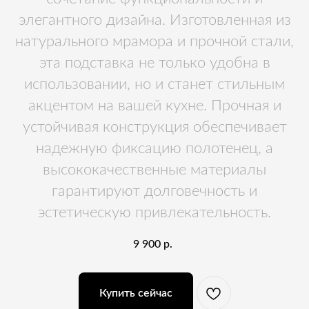
элегантного дизайна. Изготовленная из
натурального мрамора и прочной стали,
эта подставка не только удобна в
использовании, но и станет стильным
акцентом на вашей кухне. Прочная и
устойчивая конструкция обеспечивает
надежную фиксацию полотенец, а
высококачественные материалы
гарантируют долговечность и
эстетическую привлекательность.
9 900
р.
Купить сейчас