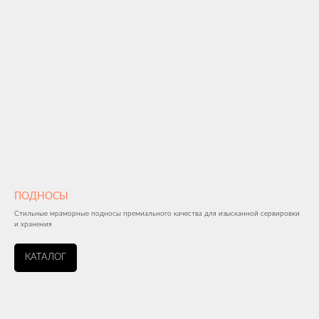
ПОДНОСЫ
Стильные мраморные подносы премиального качества для изысканной сервировки
и хранения
КАТАЛОГ