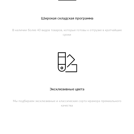
Широкая складская программа
В наличии более 40 видов товаров, которые готовы к отгрузке в кратчайшие
сроки
Эксклюзивные цвета
Мы подбираем эксклюзивные и классические сорта мрамора премиального
качества