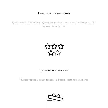
Натуральный материал
Декор изготавливается из цельного натурального камня: мрамор, гранит,
травертин и другие
Премиальное качество
Мы производим наши товары на Российском производстве